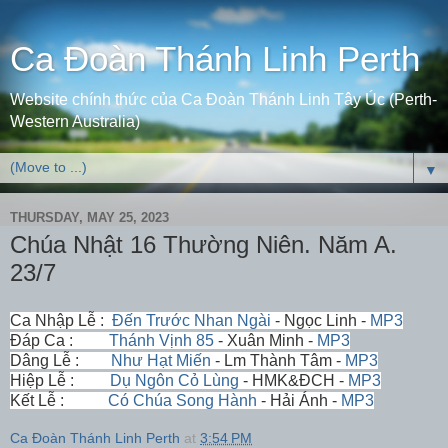
Ca Đoàn Thánh Linh Perth
Website chính thức của Ca Đoàn Thánh Linh Tây Úc (Perth-
Western Australia)
▼
THURSDAY, MAY 25, 2023
Chúa Nhật 16 Thường Niên. Năm A.
23/7
Ca Nhập Lễ :
Đến Trước Nhan Ngài
- Ngọc Linh -
MP3
Đáp Ca :
Thánh Vịnh 85
- Xuân Minh -
MP3
Dâng Lễ :
Như Hạt Miến
- Lm Thành Tâm -
MP3
Hiệp Lễ :
Dụ Ngôn Cỏ Lùng
- HMK&ĐCH -
MP3
Kết Lễ :
Có Chúa Song Hành
- Hải Ánh -
MP3
Ca Đoàn Thánh Linh Perth
at
3:54 PM