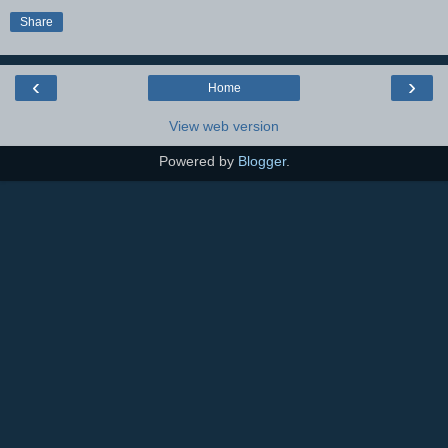
Share
‹
›
Home
View web version
Powered by
Blogger
.