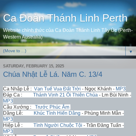
Ca Đoàn Thánh Linh Perth
Website chính thức của Ca Đoàn Thánh Linh Tây Úc (Perth-
Western Australia)
▼
SATURDAY, FEBRUARY 15, 2025
Chúa Nhật Lễ Lá. Năm C. 13/4
Ca Nhập Lễ :
Vạn Tuế Vua Đất Trời
- Ngọc Khánh -
MP3
Đáp Ca :
Thánh Vịnh 21 Ôi Thiên Chúa
- Lm Bùi Ninh -
MP3
Câu Xướng :
Trước Phúc Âm
Dâng Lễ:
Khúc Tình Hiến Dâng
- Phùng Minh Mẫn -
MP3
Hiệp Lễ :
Tình Người Chuộc Tội
- Trần Đăng Tuấn -
MP3