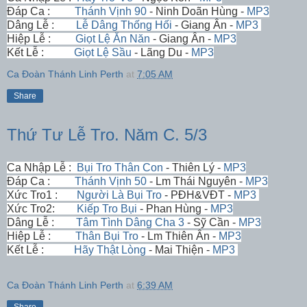
Đáp Ca :
Thánh Vịnh 90
- Ninh Doãn Hùng -
MP3
Dâng Lễ :
Lễ Dâng Thống Hối
- Giang Ân -
MP3
Hiệp Lễ :
Giọt Lệ Ăn Năn
- Giang Ân -
MP3
Kết Lễ :
Giọt Lệ Sầu
- Lãng Du -
MP3
Ca Đoàn Thánh Linh Perth
at
7:05 AM
Share
Thứ Tư Lễ Tro. Năm C. 5/3
Ca Nhập Lễ :
Bụi Tro Thân Con
- Thiên Lý -
MP3
Đáp Ca :
Thánh Vịnh 50
- Lm Thái Nguyên -
MP3
Xức Tro1 :
Người Là Bụi Tro
- PĐH&VĐT -
MP3
Xức Tro2:
Kiếp Tro Bụi
- Phan Hùng -
MP3
Dâng Lễ :
Tâm Tình Dâng Cha 3
- Sỹ Cần -
MP3
Hiệp Lễ :
Thân Bụi Tro
- Lm Thiên Ân -
MP3
Kết Lễ :
Hãy Thật Lòng
- Mai Thiện -
MP3
Ca Đoàn Thánh Linh Perth
at
6:39 AM
Share