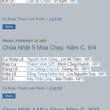
Kết Lễ :
Can-vê Chiều
- Vi Nam -
MP3
Ca Đoàn Thánh Linh Perth
at
4:23 AM
Share
FRIDAY, FEBRUARY 14, 2025
Chúa Nhật 5 Mùa Chay. Năm C. 6/4
Ca Nhập Lễ :
Nguồn Ánh Sáng
- Lm Mi Trầm -
MP3
Đáp Ca :
Thánh Vịnh 125
- Đinh Công Huỳnh -
MP3
Dâng Lễ :
Con Dâng Của Lễ
- Giang Ân -
MP3
Hiệp Lễ :
Sống Trong Niềm Vui
- Lm Nguyễn Duy -
MP3
Kết Lễ :
Hãy Thật Lòng
- Mai Thiện -
MP3
Ca Đoàn Thánh Linh Perth
at
2:24 PM
Share
Chúa Nhật 4 Mùa Chay. Năm C. 30/3