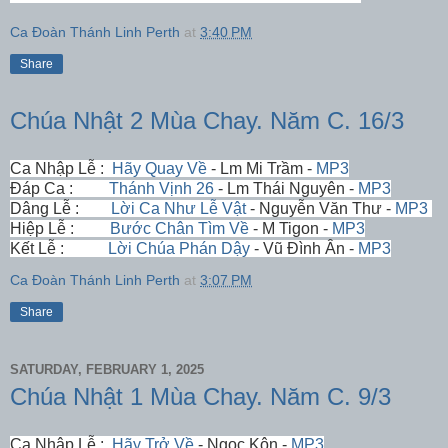
Ca Đoàn Thánh Linh Perth
at
3:40 PM
Share
Chúa Nhật 2 Mùa Chay. Năm C. 16/3
Ca Nhập Lễ :
Hãy Quay Về
- Lm Mi Trầm -
MP3
Đáp Ca :
Thánh Vịnh 26
- Lm Thái Nguyên -
MP3
Dâng Lễ :
Lời Ca Như Lễ Vật
- Nguyễn Văn Thư -
MP3
Hiệp Lễ :
Bước Chân Tìm Về
- M Tigon -
MP3
Kết Lễ :
Lời Chúa Phán Dậy
- Vũ Đình Ân -
MP3
Ca Đoàn Thánh Linh Perth
at
3:07 PM
Share
SATURDAY, FEBRUARY 1, 2025
Chúa Nhật 1 Mùa Chay. Năm C. 9/3
Ca Nhập Lễ :
Hãy Trở Về
- Ngọc Kôn -
MP3