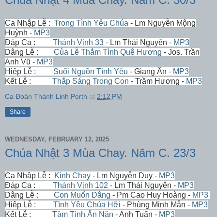
Ca Nhập Lễ :
Trong Tình Yêu Chúa
- Lm Nguyễn Mộng
Huỳnh -
MP3
Đáp Ca :
Thánh Vịnh 33
- Lm Thái Nguyên -
MP3
Dâng Lễ :
Của Lễ Thắm Tình Quê Hương
- Jos. Trần
Anh Vũ -
MP3
Hiệp Lễ :
Suối Nguồn Tình Yêu
- Giang Ân -
MP3
Kết Lễ :
Thắp Sáng Trong Con
- Trầm Hương -
MP3
Ca Đoàn Thánh Linh Perth
at
2:12 PM
Share
WEDNESDAY, FEBRUARY 12, 2025
Chúa Nhật 3 Mùa Chay. Năm C. 23/3
Ca Nhập Lễ :
Kinh Chay
- Lm Nguyễn Duy -
MP3
Đáp Ca :
Thánh Vịnh 102
- Lm Thái Nguyên -
MP3
Dâng Lễ :
Con Muốn Dâng
- Pm Cao Huy Hoàng -
MP3
Hiệp Lễ :
Tình Yêu Chúa Hỡi
- Phùng Minh Mẫn -
MP3
Kết Lễ :
Tâm Tình Ăn Năn
- Anh Tuấn -
MP3