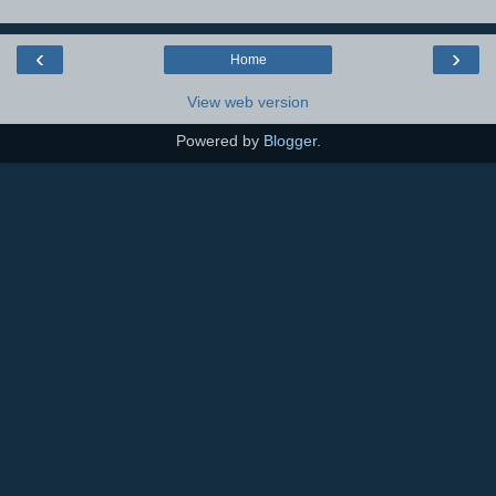
‹
›
Home
View web version
Powered by
Blogger
.