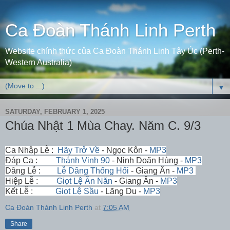
Ca Đoàn Thánh Linh Perth
Website chính thức của Ca Đoàn Thánh Linh Tây Úc (Perth-
Western Australia)
▼
SATURDAY, FEBRUARY 1, 2025
Chúa Nhật 1 Mùa Chay. Năm C. 9/3
Ca Nhập Lễ :
Hãy Trở Về
- Ngọc Kôn -
MP3
Đáp Ca :
Thánh Vịnh 90
- Ninh Doãn Hùng -
MP3
Dâng Lễ :
Lễ Dâng Thống Hối
- Giang Ân -
MP3
Hiệp Lễ :
Giọt Lệ Ăn Năn
- Giang Ân -
MP3
Kết Lễ :
Giọt Lệ Sầu
- Lãng Du -
MP3
Ca Đoàn Thánh Linh Perth
at
7:05 AM
Share