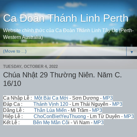
Ca Đoàn Thánh Linh Perth
Website chính thức của Ca Đoàn Thánh Linh Tây Úc (Perth-
Western Australia)
▼
TUESDAY, OCTOBER 4, 2022
Chúa Nhật 29 Thường Niên. Năm C.
16/10
Ca Nhập Lễ :
Một Bài Ca Mới
- Sơn Dương -
MP3
Đáp Ca :
Thánh Vịnh 120
- Lm Thái Nguyên -
MP3
Dâng Lễ :
Thân Lúa Miến
- Mi Trầm -
MP3
Hiệp Lễ :
ChoConBietYeuThuong
- Lm Từ Duyên -
MP3
Kết Lễ :
Bên Mẹ Mân Cô
i - Vi Nam -
MP3