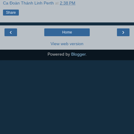
Ca Đoàn Thánh Linh Perth
at
2:38 PM
Share
‹
›
Home
View web version
Powered by
Blogger
.