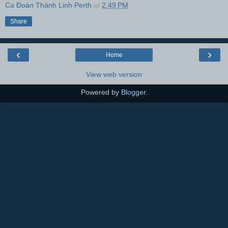
Ca Đoàn Thánh Linh Perth
at
2:49 PM
Share
‹
›
Home
View web version
Powered by
Blogger
.