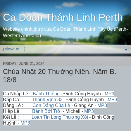
Ca Đoàn Thánh Linh Perth
Website chính thức của Ca Đoàn Thánh Linh Tây Úc (Perth-
Western Australia)
▼
FRIDAY, JUNE 21, 2024
Chúa Nhật 20 Thường Niên. Năm B.
18/8
Ca Nhập Lễ :
Bánh Thiêng
- Đinh Công Huỳnh -
MP3
Đáp Ca :
Thánh Vịnh 33
- Đinh Công Huỳnh -
MP3
Dâng Lễ :
Con Dâng Của Lễ
- Giang Ân -
MP3
Hiệp Lễ :
Bánh Bởi Trời
- Michell -
MP3
Kết Lễ :
Loan Tin Lòng Thương Xót
- Đinh Công
Huỳnh -
MP3