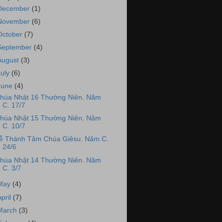
December
(1)
November
(6)
October
(7)
September
(4)
August
(3)
July
(6)
June
(4)
húa Nhật 16 Thường Niên. Năm
C. 17/7
húa Nhật 15 Thường Niên. Năm
C. 10/7
ễ Thánh Tâm Chúa Giêsu. Năm C.
24/6
húa Nhật 14 Thường Niên. Năm
C. 3/7
May
(4)
April
(7)
March
(3)