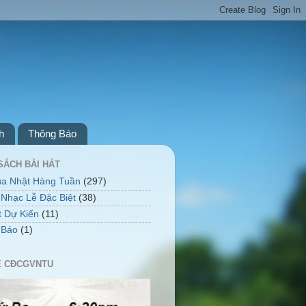
h
Thông Báo
SÁCH BÀI HÁT
úa Nhật Hàng Tuần
(297)
Nhạc Lễ Đặc Biệt
(38)
t Dự Kiến
(11)
 Báo
(1)
Ễ CĐCGVNTU