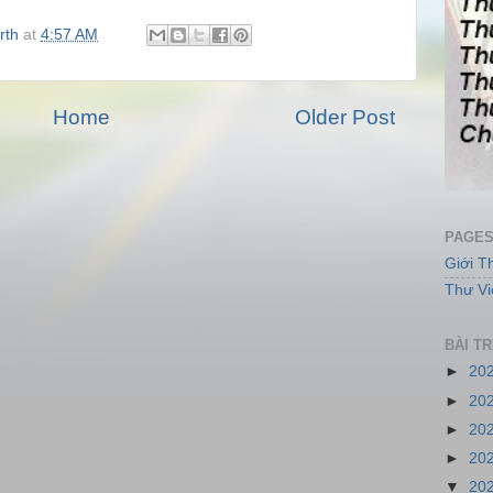
rth
at
4:57 AM
Home
Older Post
PAGE
Giới T
Thư Vi
BÀI T
►
20
►
20
►
20
►
20
▼
20