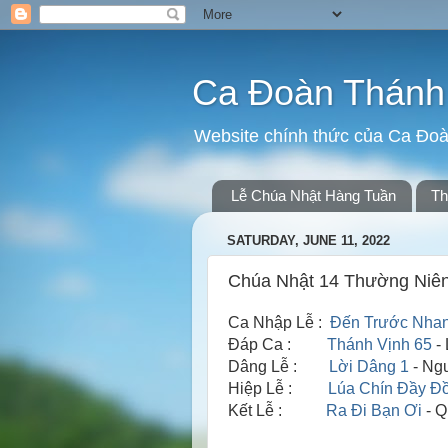
Ca Đoàn Thánh 
Website chính thức của Ca Đoà
Lễ Chúa Nhật Hàng Tuần
Th
SATURDAY, JUNE 11, 2022
Chúa Nhật 14 Thường Niên
Ca Nhập Lễ :
Đến Trước Nhan
Đáp Ca :
Thánh Vịnh 65
- 
Dâng Lễ :
Lời Dâng 1
- Ng
Hiệp Lễ :
Lúa Chín Đầy Đ
Kết Lễ :
Ra Đi Bạn Ơi
- Q