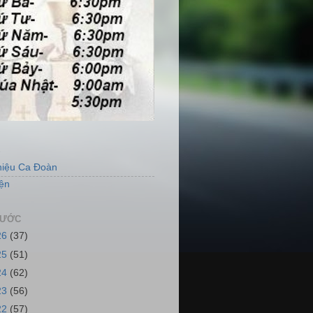
S
hiệu Ca Đoàn
ện
RƯỚC
26
(37)
25
(51)
24
(62)
23
(56)
22
(57)