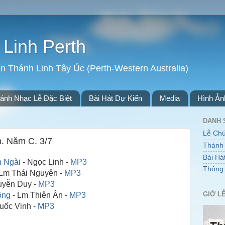
Linh Perth
n Thánh Linh Tây Úc (Perth-Western Australia)
ánh Nhạc Lễ Đặc Biệt
Bài Hát Dự Kiến
Media
Hình Ản
DANH 
Lễ Ch
. Năm C. 3/7
Thánh 
Bài Há
 Ngài
- Ngọc Linh -
MP3
Thông
Lm Thái Nguyên -
MP3
uyễn Duy -
MP3
GIỜ L
ồng
- Lm Thiên Ân -
MP3
uốc Vinh -
MP3