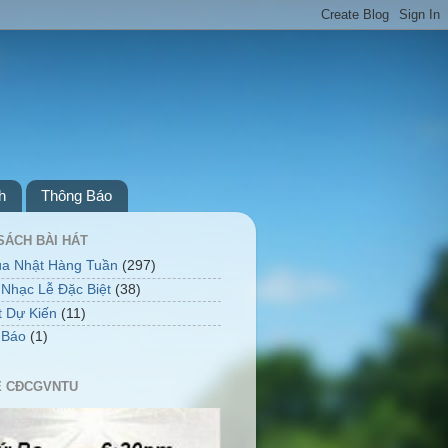
h
Thông Báo
SÁCH BÀI HÁT
úa Nhật Hàng Tuần
(297)
Nhạc Lễ Đặc Biệt
(38)
t Dự Kiến
(11)
 Báo
(1)
Ễ CĐCGVNTU