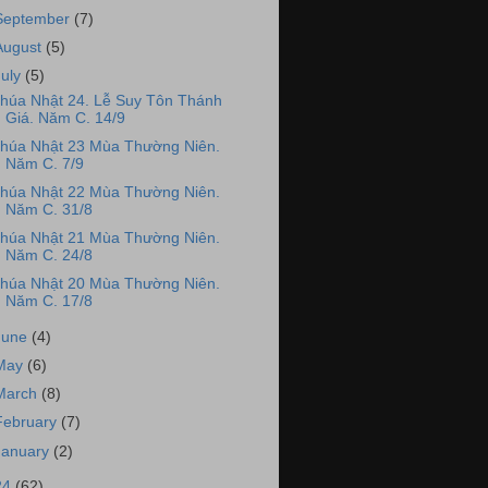
September
(7)
August
(5)
July
(5)
húa Nhật 24. Lễ Suy Tôn Thánh
Giá. Năm C. 14/9
húa Nhật 23 Mùa Thường Niên.
Năm C. 7/9
húa Nhật 22 Mùa Thường Niên.
Năm C. 31/8
húa Nhật 21 Mùa Thường Niên.
Năm C. 24/8
húa Nhật 20 Mùa Thường Niên.
Năm C. 17/8
June
(4)
May
(6)
March
(8)
February
(7)
January
(2)
24
(62)