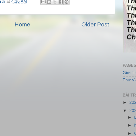
rth
at
4:36 AM
Home
Older Post
PAGE
Giới T
Thư Vi
BÀI T
►
20
▼
20
►
►
►