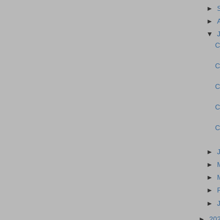
►
►
▼
C
C
C
C
C
►
►
►
►
►
►
20