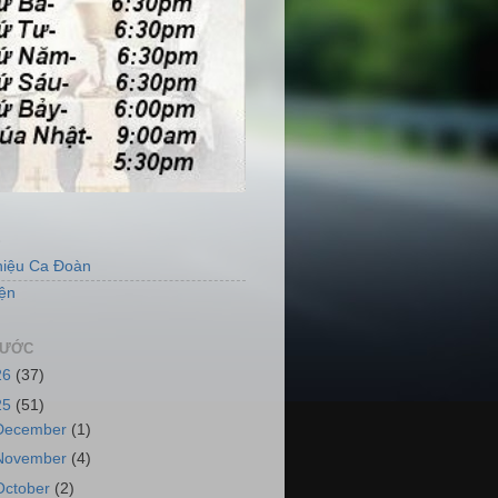
S
hiệu Ca Đoàn
ện
RƯỚC
26
(37)
25
(51)
December
(1)
November
(4)
October
(2)