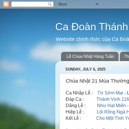
Ca Đoàn Thánh 
Website chính thức của Ca Đoà
Lễ Chúa Nhật Hàng Tuần
Th
SUNDAY, JULY 6, 2025
Chúa Nhật 21 Mùa Thường 
Ca Nhập Lễ :
Từ Sớm Mai
- 
Đáp Ca :
Thánh Vịnh 116
Dâng Lễ :
Như Hạt Miến
-
Hiệp Lễ :
Lối Rộng Ngả 
Kết Lễ :
Cho Một Tình Y