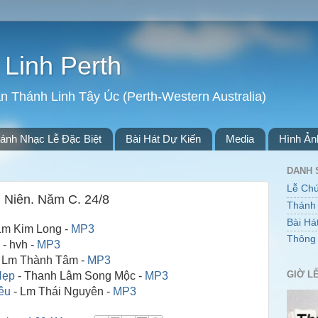
Linh Perth
n Thánh Linh Tây Úc (Perth-Western Australia)
ánh Nhạc Lễ Đặc Biệt
Bài Hát Dự Kiến
Media
Hình Ản
DANH 
Lễ Ch
Niên. Năm C. 24/8
Thánh 
Bài Há
Lm Kim Long -
MP3
Thông
- hvh -
MP3
 Lm Thành Tâm -
MP3
GIỜ L
Hẹp
- Thanh Lâm Song Mộc -
MP3
êu
- Lm Thái Nguyên -
MP3