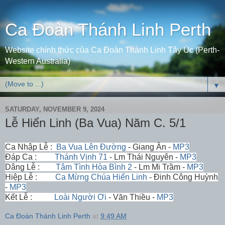
Ca Đoàn Thánh Linh Perth
Website chính thức của Ca Đoàn Thánh Linh Tây Úc (Perth-
Western Australia)
▼
SATURDAY, NOVEMBER 9, 2024
Lễ Hiển Linh (Ba Vua) Năm C. 5/1
Ca Nhập Lễ :
Ba Vua Lên Đường
- Giang Ân -
MP3
Đáp Ca :
Thánh Vịnh 71
- Lm Thái Nguyên -
MP3
Dâng Lễ :
Tâm Tình Hòa Bình 2
- Lm Mi Trầm -
MP3
Hiệp Lễ :
Ca Mừng Chúa Hiển Linh
- Đinh Công Huỳnh
-
MP3
Kết Lễ :
Loài Người Ơi
- Văn Thiều -
MP3
Ca Đoàn Thánh Linh Perth
at
9:49 AM