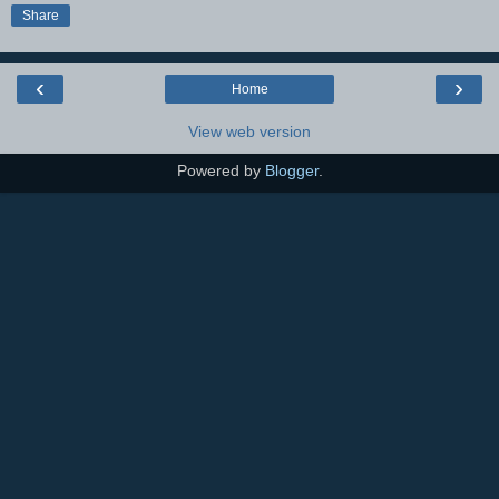
Share
‹
›
Home
View web version
Powered by
Blogger
.