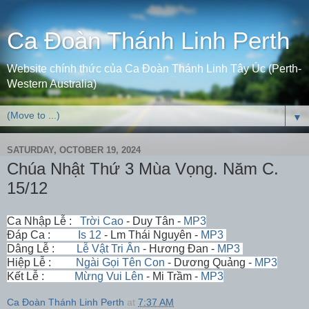
Ca Đoàn Thánh Linh Perth
Website chính thức của Ca Đoàn Thánh Linh Tây Úc (Perth-
Western Australia)
▼
SATURDAY, OCTOBER 19, 2024
Chúa Nhật Thứ 3 Mùa Vọng. Năm C.
15/12
Ca Nhập Lễ :
Trời Cao
- Duy Tân -
MP3
Đáp Ca :
Is 12
- Lm Thái Nguyên -
MP3
Dâng Lễ :
Lễ Vật Tri Ân
- Hương Đan -
MP3
Hiệp Lễ :
Ngài Gọi Tên Con
- Dương Quảng -
MP3
Kết Lễ :
Mừng Vui Lên
- Mi Trầm -
MP3
Ca Đoàn Thánh Linh Perth
at
7:37 AM