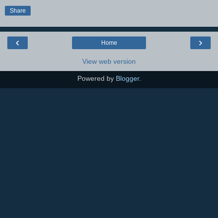
Share
‹
›
Home
View web version
Powered by
Blogger
.